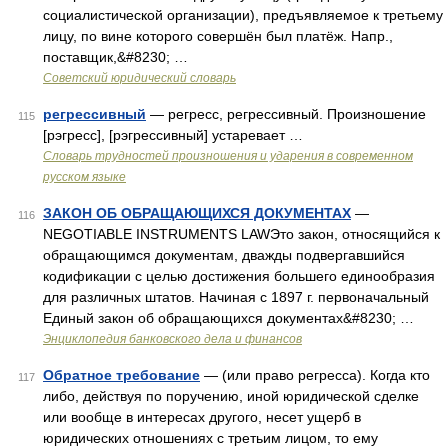
социалистической организации), предъявляемое к третьему
лицу, по вине которого совершён был платёж. Напр.,
поставщик,&#8230; …
Советский юридический словарь
регрессивный
— регресс, регрессивный. Произношение
115
[рэгресс], [рэгрессивный] устаревает …
Словарь трудностей произношения и ударения в современном
русском языке
ЗАКОН ОБ ОБРАЩАЮЩИХСЯ ДОКУМЕНТАХ
—
116
NEGOTIABLE INSTRUMENTS LAWЭто закон, относящийся к
обращающимся документам, дважды подвергавшийся
кодификации с целью достижения большего единообразия
для различных штатов. Начиная с 1897 г. первоначальный
Единый закон об обращающихся документах&#8230; …
Энциклопедия банковского дела и финансов
Обратное требование
— (или право регресса). Когда кто
117
либо, действуя по поручению, иной юридической сделке
или вообще в интересах другого, несет ущерб в
юридических отношениях с третьим лицом, то ему