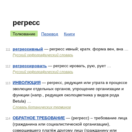
регресс
Толкование
Перевод
Книги
регрессивный
— регресс ивный; кратк. форма вен, вна …
111
Русский орфографический словарь
регрессировать
— регресс ировать, рую, рует …
112
Русский орфографический словарь
ИНВОЛЮЦИЯ
— регресс, редукция или утрата в процессе
113
эволюции отдельных органов, упрощение организации и
функции (напр., редукция околоцветника у видов рода
Betula) …
Словарь ботанических терминов
ОБРАТНОЕ ТРЕБОВАНИЕ
— (регресс) – требование лица
114
(гражданина или социалистической организации),
совершившего платёж другому лицу (гражданину или