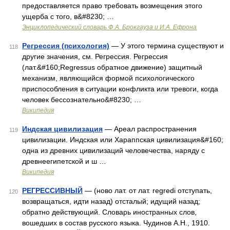
предоставляется право требовать возмещения этого
ущерба с того, в&#8230; …
Энциклопедический словарь Ф.А. Брокгауза и И.А. Ефрона
Регрессия (психология)
— У этого термина существуют и
118
другие значения, см. Регрессия. Регрессия
(лат.&#160;Regressus обратное движение) защитный
механизм, являющийся формой психологического
приспособления в ситуации конфликта или тревоги, когда
человек бессознательно&#8230; …
Википедия
Индская цивилизация
— Ареал распространения
119
цивилизации. Индская или Хараппская цивилизация&#160;
одна из древних цивилизаций человечества, наряду с
древнеегипетской и ш …
Википедия
РЕГРЕССИВНЫЙ
— (ново лат. от лат. regredi отступать,
120
возвращаться, идти назад) отсталый; идущий назад;
обратно действующий. Словарь иностранных слов,
вошедших в состав русского языка. Чудинов А.Н., 1910.