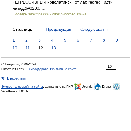
РЕГРЕССИВНЫЙ новолатинск., от лат. regredi, идти
назад.&#8230; …
Словарь иностранных слов русского языка
Страницы
←
Предыдущая
Следующая
→
1
2
3
4
5
6
7
8
9
10
11
12
13
© Академик, 2000-2026
18+
Обратная связь:
Техподдержка
,
Реклама на сайте
👣 Путешествия
Экспорт словарей на сайты
, сделанные на PHP,
Joomla,
Drupal,
WordPress, MODx.